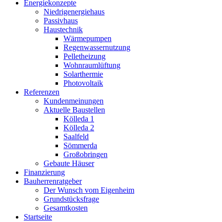
Energiekonzepte
Niedrigenergiehaus
Passivhaus
Haustechnik
Wärmepumpen
Regenwassernutzung
Pelletheizung
Wohnraumlüftung
Solarthermie
Photovoltaik
Referenzen
Kundenmeinungen
Aktuelle Baustellen
Kölleda 1
Kölleda 2
Saalfeld
Sömmerda
Großobringen
Gebaute Häuser
Finanzierung
Bauherrenratgeber
Der Wunsch vom Eigenheim
Grundstücksfrage
Gesamtkosten
Startseite